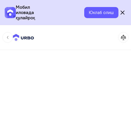
Мобил
иловада
Юклаб олиш
қулайроқ