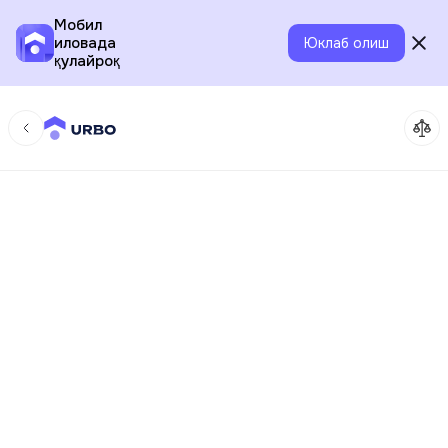
Мобил
иловада
Юклаб олиш
қулайроқ