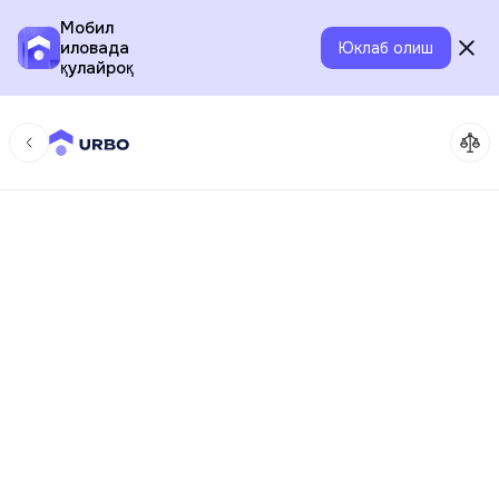
Мобил
иловада
Юклаб олиш
қулайроқ