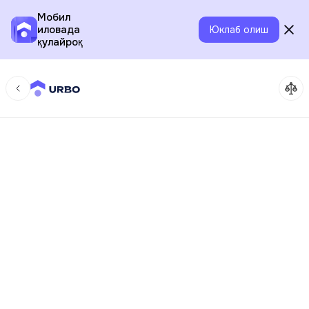
Мобил
иловада
Юклаб олиш
қулайроқ