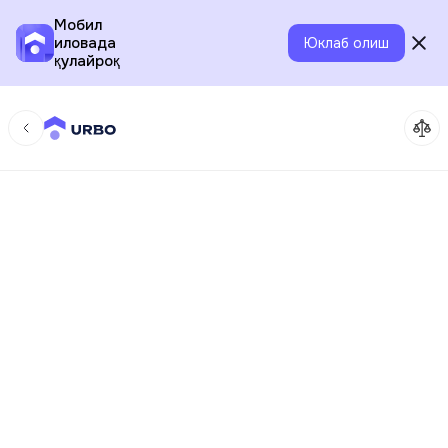
Мобил
иловада
Юклаб олиш
қулайроқ