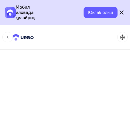
Мобил
иловада
Юклаб олиш
қулайроқ