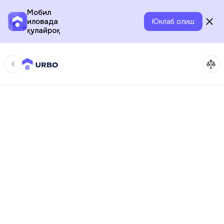
Мобил
иловада
Юклаб олиш
қулайроқ