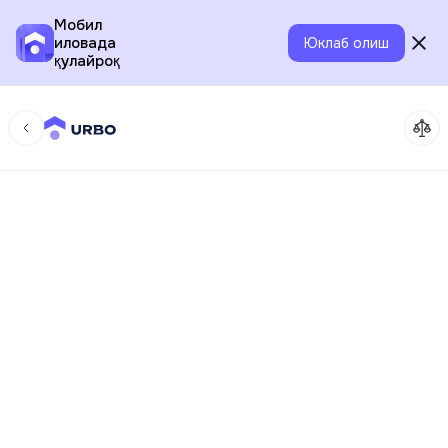
Мобил
иловада
Юклаб олиш
қулайроқ