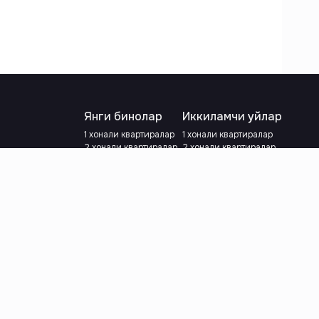
Янги бинолар
Иккиламчи уйлар
1 хонали квартиралар
1 хонали квартиралар
2 хонали квартиралар
2 хонали квартиралар
3 хонали квартиралар
3 хонали квартиралар
Метрога яқин
Тамирланган
Кредит режаси мавжуд
Метрога яқин
Ипотека
лар
Валютани танланг
:
сўм
й.е.
Тилни танланг
: