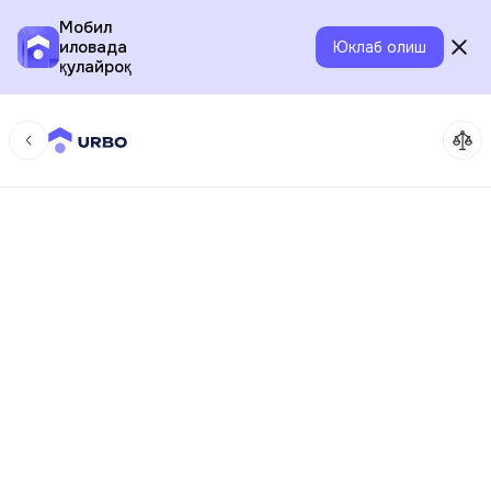
Мобил
иловада
Юклаб олиш
қулайроқ