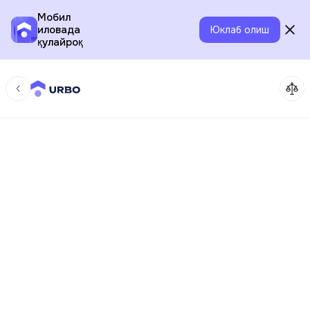
Мобил
иловада
Юклаб олиш
қулайроқ