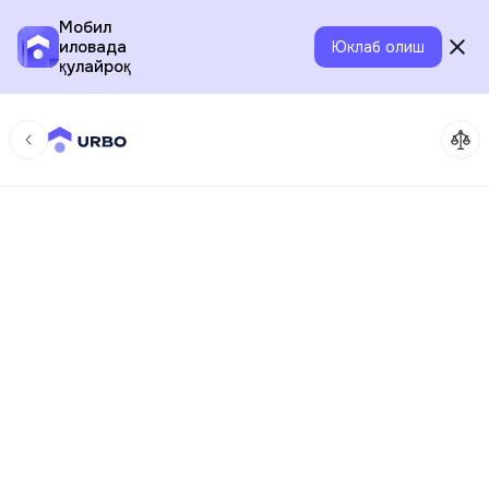
Мобил
иловада
Юклаб олиш
қулайроқ