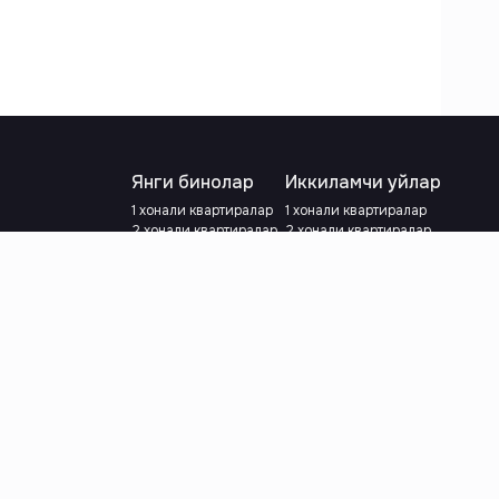
Янги бинолар
Иккиламчи уйлар
1 хонали квартиралар
1 хонали квартиралар
2 хонали квартиралар
2 хонали квартиралар
3 хонали квартиралар
3 хонали квартиралар
Метрога яқин
Тамирланган
Кредит режаси мавжуд
Метрога яқин
Ипотека
лар
Валютани танланг
:
сўм
й.е.
Тилни танланг
: