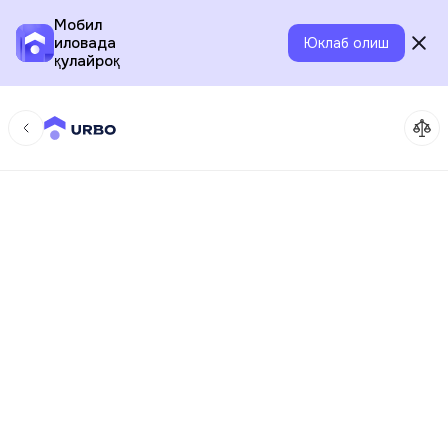
Мобил
иловада
Юклаб олиш
қулайроқ