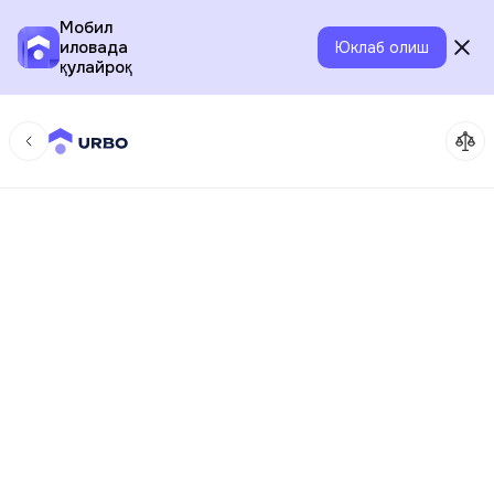
Мобил
иловада
Юклаб олиш
қулайроқ