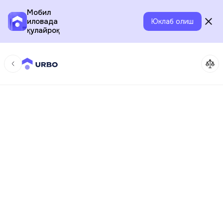
Мобил
иловада
Юклаб олиш
қулайроқ