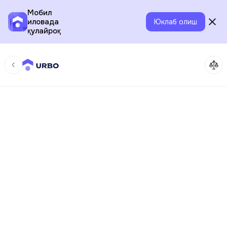
Мобил
иловада
Юклаб олиш
қулайроқ