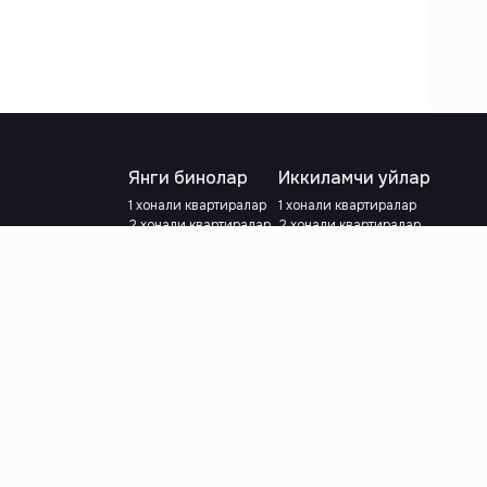
Янги бинолар
Иккиламчи уйлар
1 хонали квартиралар
1 хонали квартиралар
2 хонали квартиралар
2 хонали квартиралар
3 хонали квартиралар
3 хонали квартиралар
Метрога яқин
Тамирланган
Кредит режаси мавжуд
Метрога яқин
Ипотека
лар
Валютани танланг
:
сўм
й.е.
Тилни танланг
: