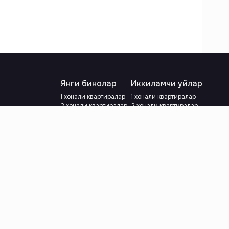
Янги бинолар
Иккиламчи уйлар
1 хонали квартиралар
1 хонали квартиралар
2 хонали квартиралар
2 хонали квартиралар
3 хонали квартиралар
3 хонали квартиралар
Метрога яқин
Тамирланган
Кредит режаси мавжуд
Метрога яқин
Ипотека
лар
Валютани танланг
:
сўм
й.е.
Тилни танланг
: