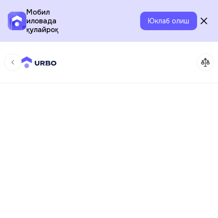
Мобил
иловада
Юклаб олиш
қулайроқ