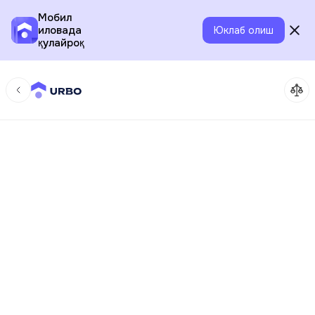
Мобил
иловада
Юклаб олиш
қулайроқ