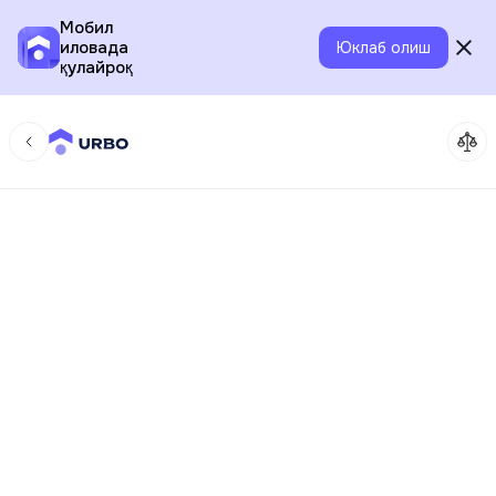
Мобил
иловада
Юклаб олиш
қулайроқ