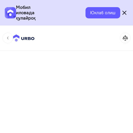
Мобил
иловада
Юклаб олиш
қулайроқ