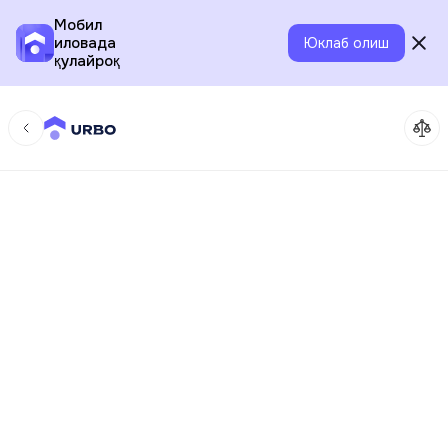
Мобил
иловада
Юклаб олиш
қулайроқ