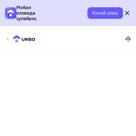
Мобил
иловада
Юклаб олиш
қулайроқ