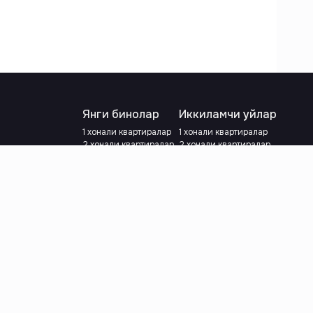
Янги бинолар
Иккиламчи уйлар
1 хонали квартиралар
1 хонали квартиралар
2 хонали квартиралар
2 хонали квартиралар
3 хонали квартиралар
3 хонали квартиралар
Метрога яқин
Тамирланган
Кредит режаси мавжуд
Метрога яқин
Ипотека
лар
Валютани танланг
:
сўм
й.е.
Тилни танланг
: