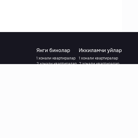
Янги бинолар
Иккиламчи уйлар
1 хонали квартиралар
1 хонали квартиралар
2 хонали квартиралар
2 хонали квартиралар
3 хонали квартиралар
3 хонали квартиралар
Метрога яқин
Тамирланган
Кредит режаси мавжуд
Метрога яқин
Ипотека
лар
Валютани танланг
:
сўм
й.е.
Тилни танланг
: