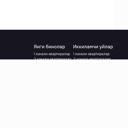
Янги бинолар
Иккиламчи уйлар
1 хонали квартиралар
1 хонали квартиралар
2 хонали квартиралар
2 хонали квартиралар
3 хонали квартиралар
3 хонали квартиралар
Метрога яқин
Тамирланган
Кредит режаси мавжуд
Метрога яқин
Ипотека
лар
Валютани танланг
:
сўм
й.е.
Тилни танланг
: