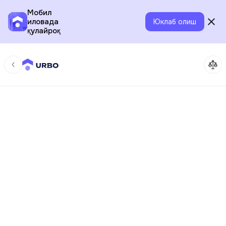
Мобил
иловада
Юклаб олиш
қулайроқ