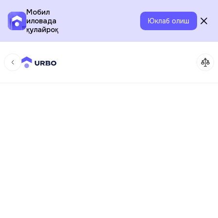
Мобил
иловада
Юклаб олиш
қулайроқ