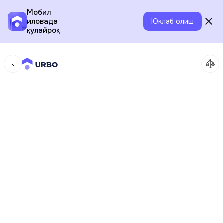
Мобил
иловада
Юклаб олиш
қулайроқ