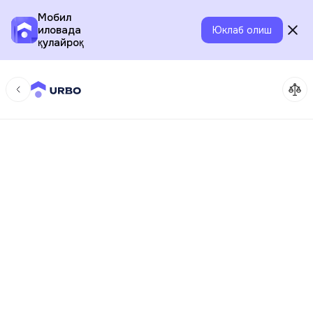
Мобил
иловада
Юклаб олиш
қулайроқ