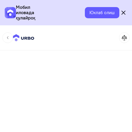
Мобил
иловада
Юклаб олиш
қулайроқ