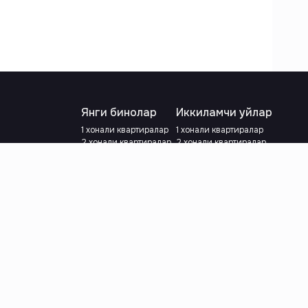
Янги бинолар
Иккиламчи уйлар
1 хонали квартиралар
1 хонали квартиралар
2 хонали квартиралар
2 хонали квартиралар
3 хонали квартиралар
3 хонали квартиралар
Метрога яқин
Тамирланган
Кредит режаси мавжуд
Метрога яқин
Ипотека
лар
Валютани танланг
:
сўм
й.е.
Тилни танланг
: