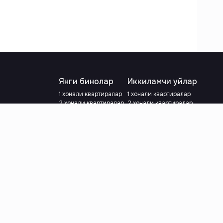
Янги бинолар
Иккиламчи уйлар
1 хонали квартиралар
1 хонали квартиралар
2 хонали квартиралар
2 хонали квартиралар
3 хонали квартиралар
3 хонали квартиралар
Метрога яқин
Тамирланган
Кредит режаси мавжуд
Метрога яқин
Ипотека
лар
Валютани танланг
:
сўм
й.е.
Тилни танланг
: