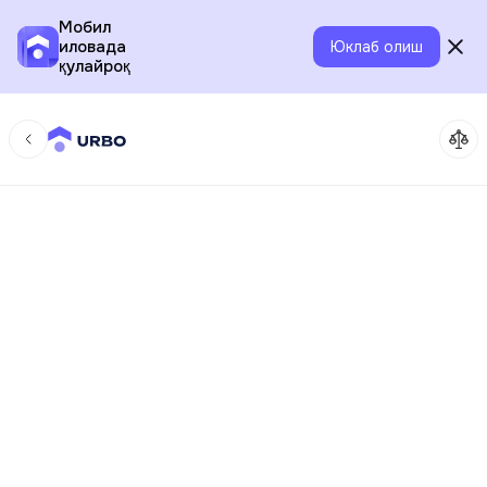
Мобил
иловада
Юклаб олиш
қулайроқ