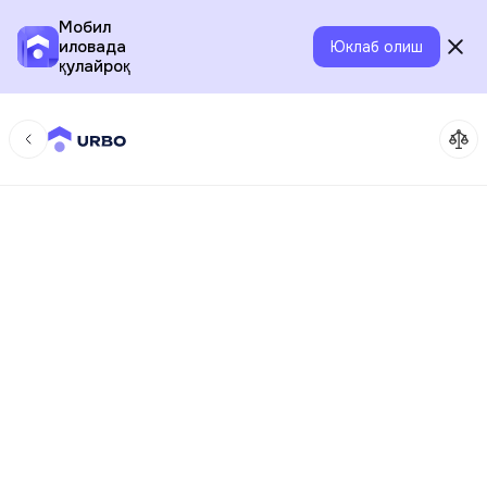
Мобил
иловада
Юклаб олиш
қулайроқ