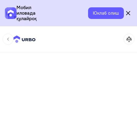
Мобил
иловада
Юклаб олиш
қулайроқ