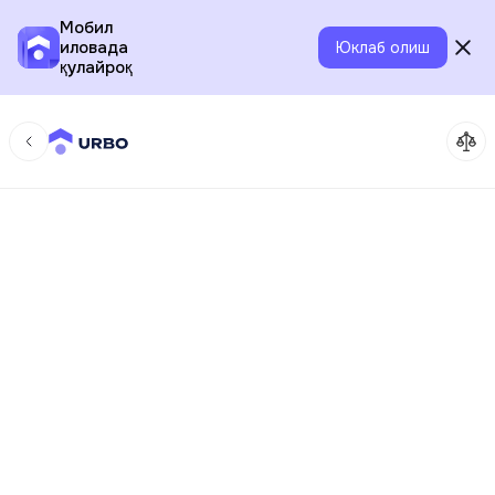
Мобил
иловада
Юклаб олиш
қулайроқ