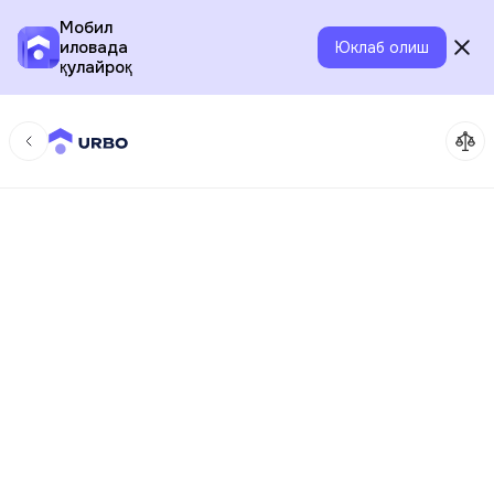
Мобил
иловада
Юклаб олиш
қулайроқ