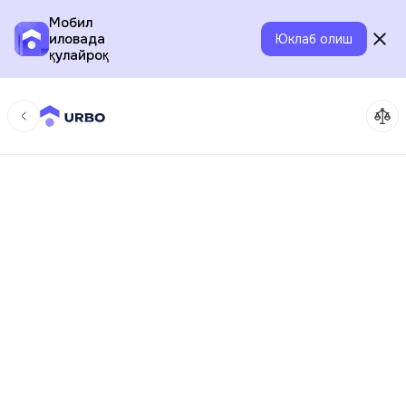
Мобил
иловада
Юклаб олиш
қулайроқ