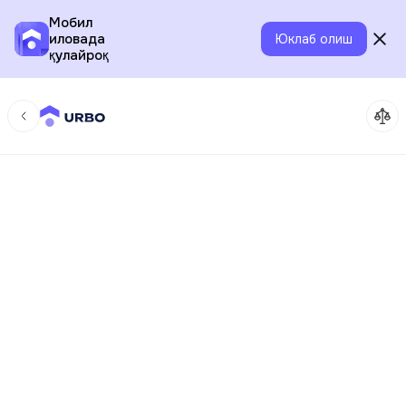
Мобил
иловада
Юклаб олиш
қулайроқ