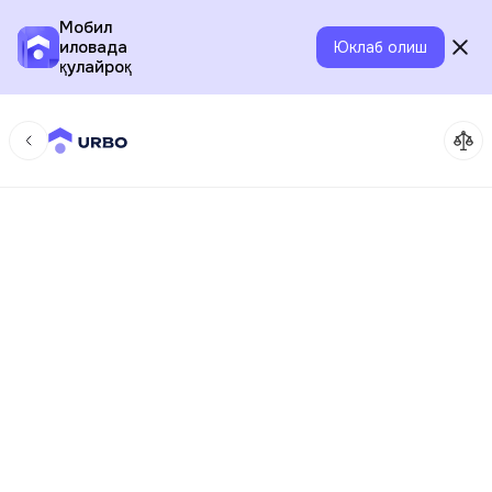
Мобил
иловада
Юклаб олиш
қулайроқ