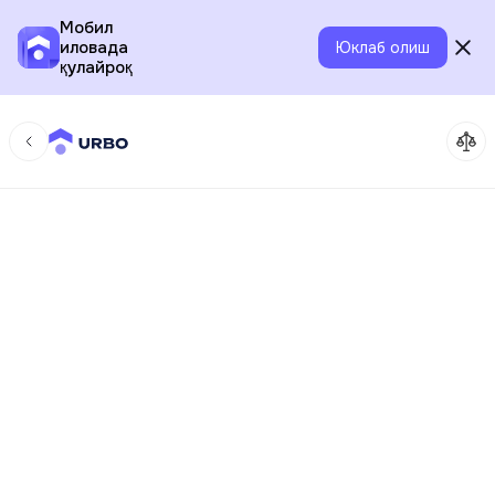
Мобил
иловада
Юклаб олиш
қулайроқ