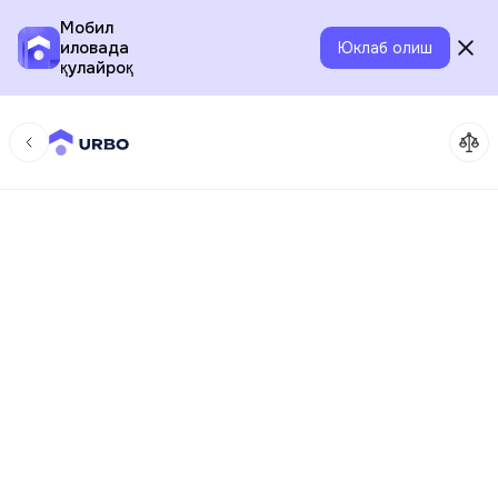
Мобил
иловада
Юклаб олиш
қулайроқ