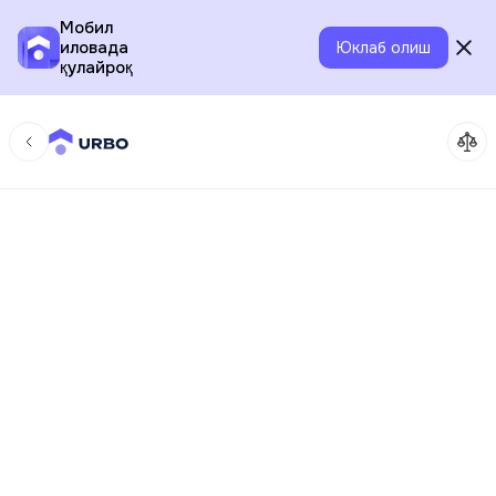
Мобил
иловада
Юклаб олиш
қулайроқ