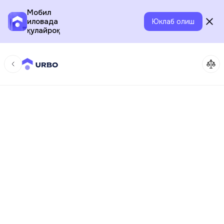
Мобил
иловада
Юклаб олиш
қулайроқ