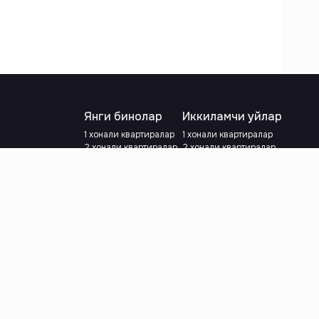
Янги бинолар
Иккиламчи уйлар
1 хонали квартиралар
1 хонали квартиралар
2 хонали квартиралар
2 хонали квартиралар
3 хонали квартиралар
3 хонали квартиралар
Метрога яқин
Тамирланган
Кредит режаси мавжуд
Метрога яқин
Ипотека
лар
Валютани танланг
:
сўм
й.е.
Тилни танланг
: