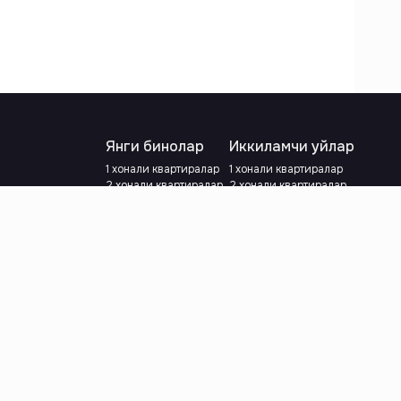
Янги бинолар
Иккиламчи уйлар
1 хонали квартиралар
1 хонали квартиралар
2 хонали квартиралар
2 хонали квартиралар
3 хонали квартиралар
3 хонали квартиралар
Метрога яқин
Тамирланган
Кредит режаси мавжуд
Метрога яқин
Ипотека
лар
Валютани танланг
:
сўм
й.е.
Тилни танланг
: