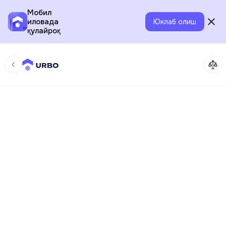
Мобил
иловада
Юклаб олиш
қулайроқ